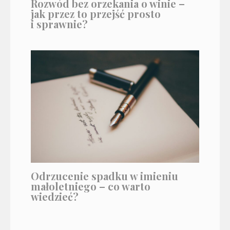
Rozwód bez orzekania o winie –
jak przez to przejść prosto
i sprawnie?
Odrzucenie spadku w imieniu
małoletniego – co warto
wiedzieć?