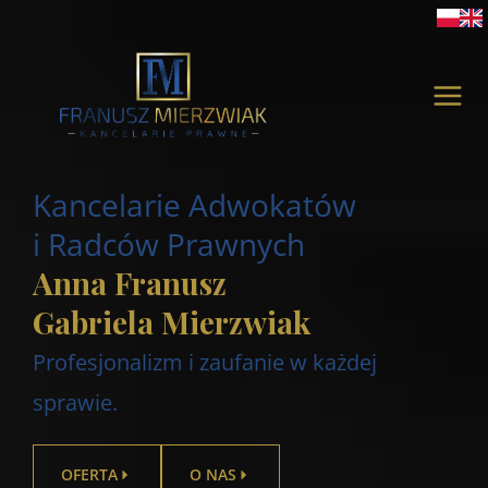
Skip
to
MAI
content
ME
Kancelarie Adwokatów
i Radców Prawnych
Anna Franusz
Gabriela Mierzwiak
Profesjonalizm i zaufanie w każdej
sprawie.
OFERTA
O NAS